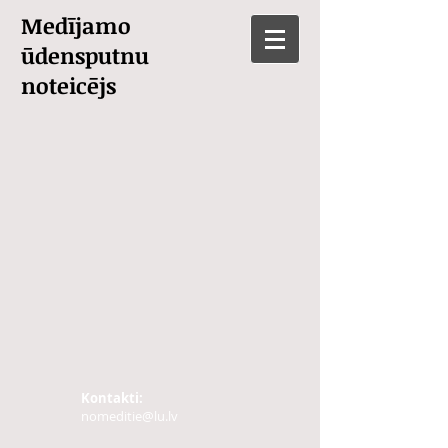
Medījamo
ūdensputnu
noteicējs
Kontakti:
nomeditie@lu.lv