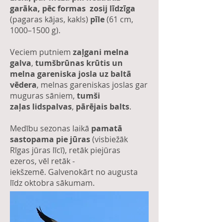
garāka, pēc formas zosij līdzīga
(pagaras kājas, kakls)
pīle
(61 cm,
1000–1500 g).
Veciem putniem
zaļgani melna
galva
,
tumšbrūnas krūtis un
melna gareniska josla uz baltā
vēdera
, melnas gareniskas joslas gar
muguras sāniem,
tumši
zaļas lidspalvas
,
pārējais balts
.
Medību sezonas laikā
pamatā
sastopama pie jūras
(visbiežāk
Rīgas jūras līcī), retāk piejūras
ezeros, vēl retāk -
iekšzemē. Galvenokārt no augusta
līdz oktobra sākumam.