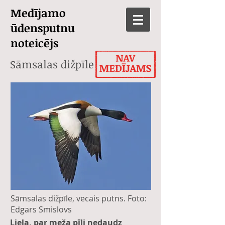
Medījamo
ūdensputnu
noteicējs
Sāmsalas dižpīle
Sāmsalas dižpīle, vecais putns. Foto:
Edgars Smislovs
Liela, par meža pīli nedaudz