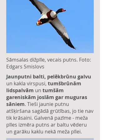
Sāmsalas dižpīle, vecais putns. Foto:
Edgars Smislovs
Jaunputni balti, pelēkbrūnu galvu
un kakla virspusi,
tumšbrūnām
lidspalvām
un
tumšām
gareniskām joslām gar muguras
sāniem
. Tieši jaunie putnu
atšķiršana sagādā grūtības, jo tie nav
tik krāsaini. Galvenā pazīme - meža
pīles izmēra putns ar baltu vēderu
un garāku kaklu nekā meža pīlei.