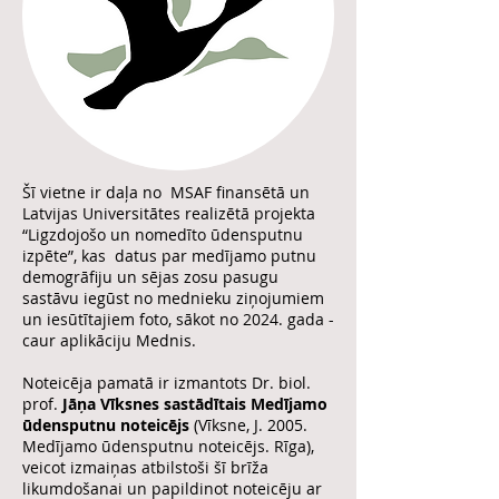
Šī vietne ir daļa no MSAF finansētā un
Latvijas Universitātes realizētā projekta
“Ligzdojošo un nomedīto ūdensputnu
izpēte”, kas datus par medījamo putnu
demogrāfiju un sējas zosu pasugu
sastāvu iegūst no mednieku ziņojumiem
un iesūtītajiem foto, sākot no 2024. gada -
caur aplikāciju Mednis.
Noteicēja pamatā ir izmantots
Dr. biol.
prof.
Jāņa Vīksnes sastādītais Medījamo
ūdensputnu noteicējs
(Vīksne, J. 2005.
Medījamo ūdensputnu noteicējs. Rīga),
veicot izmaiņas atbilstoši šī brīža
likumdošanai un papildinot noteicēju ar