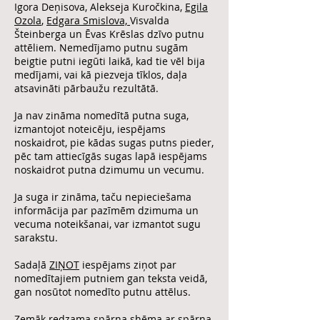
Igora Deņisova, Alekseja Kuročkina,
Egila
Ozola
,
Edgara Smislova,
Visvalda
Šteinberga un Ēvas Krēslas dzīvo putnu
attēliem. Nemedījamo putnu sugām
beigtie putni iegūti laikā, kad tie vēl bija
medījami, vai kā piezveja tīklos, daļa
atsavināti pārbaužu rezultātā.
Ja nav zināma nomedītā putna suga,
izmantojot noteicēju, iespējams
noskaidrot, pie kādas sugas putns pieder,
pēc tam attiecīgās sugas lapā iespējams
noskaidrot putna dzimumu un vecumu.
Ja suga ir zināma, taču nepieciešama
informācija par pazīmēm dzimuma un
vecuma noteikšanai, var izmantot sugu
sarakstu.
Sadaļā
ZIŅOT
iespējams ziņot par
nomedītajiem putniem gan teksta veidā,
gan nosūtot nomedīto putnu attēlus.
Zemāk redzama spārna shēma ar spārna