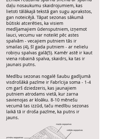
daļu nosaukumu skaidrojumiem, kas
lietoti tālākajā tekstā gan sugu aprakstos,
gan noteicējā. Tāpat sezonas sākumā
būtiski atcerēties, ka visiem
medījamajiem ūdensputniem, izņemot
lauci, vecumu var noteikt pēc astes
spalvām - vecajiem putniem tās ir
smailas (4), šī gada putniem - ar nelielu
robiņu spalvas galā(5). Kamēr astē ir kaut
viena robainā spalva, skaidrs, ka tas ir
jaunais putns.
Medību sezonas nogalē šaubu gadījumā
visdrošākā pazīme ir Fabrīcija soma - 1-4
cm garš dziedzeris, kas jaunajiem
putniem atrodams vietā, kur zarna
savienojas ar kloāku. 8-10 mēnešu
vecumā tas izzūd, taču medību sezonas
laikā tā ir droša pazīme, ka putns ir
jauns.