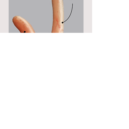
Fabrīcija somas pazīme ir izmantojama
sezonas beigās, kad agrāk ligzdojošām
sugām, piemēram, meža pīlei jaunajiem
putniem astes spalvas jau ir nomainītas.