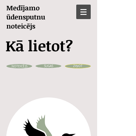
Medījamo
ūdensputnu
noteicējs
Kā lietot?
NOTEICĒJS
SUGAS
ZIŅOT